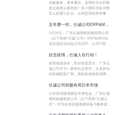
四载春秋，寒来暑往。高明区坑头村敬
甚至领先地位。本次大会由宁波市新材
老志愿者从最初的一支小团队到如今数
料产业…
百人的爱心队伍，从祠堂里的简单餐食
到崭新舞台上的文艺演出，坑头村的敬
老服务在时光中沉淀出温暖的力量。今
五年磨一剑，仕诚公司ERP&MES项目正式启动，加速工业互联网建设
天，我们想用一些数据、几个故事，带
3月30日，广东仕诚塑料机械有限公司
您走进这场关于爱与成长的旅程。
（以下简称“仕诚”公司）ERP&MES信
息化项目启动会正式召开，公司IT部、
信息化项目的管理层及关键用户、第三
方服务公司的主要人员出席了本次会
抗击疫情，仕诚人在行动！
议。ERP&MES项目建设在会上正式启
疫情就是命令，防控就是责任。广东仕
动，仕诚在信息化建设的路上跨出了最
诚公司作为一家有社会责任、企业担当
为核心关键的…
的机械制造厂商，身处疫情物资保障产
业链的上游，在抗击疫情战争中责无旁
贷。一方面，为保障复工复产，广东仕
仕诚公司积极布局日本市场
诚公司做好自身防护，提前进行厂区消
日本高功能薄膜技术博览会，广东仕诚
毒，每天定时定点为员工发放防疫物
塑料机械有限公司（以下简称“仕诚公
资，测量体温，设…
司”）作为全球高端薄膜设备与服务提供
商，再次发力日本市场，与当地企业同
台竞技，展示我司流延膜设备的最新技