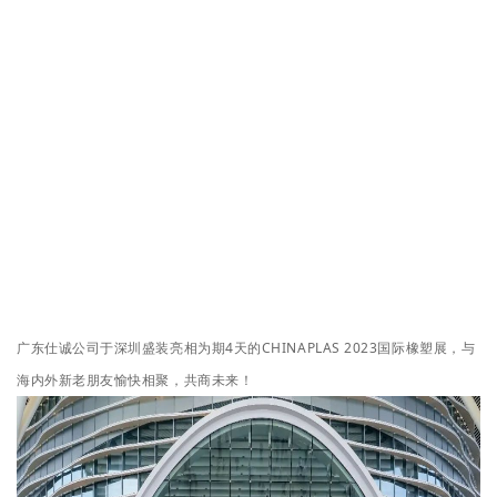
广东仕诚公司于深圳盛装亮相
为期4天的CHINAPLAS 2023
国际橡塑展，与
海内外新老朋友
愉快相聚，
共商未来
！