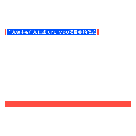
广东铭丰&广东仕诚 CPE+MDO项目签约仪式