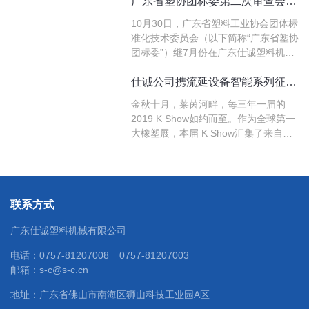
广东省塑协团标委第二次审查会议在仕诚公司召开
术。
10月30日，广东省塑料工业协会团体标
准化技术委员会（以下简称“广东省塑协
团标委”）继7月份在广东仕诚塑料机械
有限公司（以下简称“仕诚公司”）召开
了成立大会后，再次在仕诚公司召开其
仕诚公司携流延设备智能系列征战2019 K Show
主起草的四个广东省团标的第二次审查
金秋十月，莱茵河畔，每三年一届的
会议。
2019 K Show如约而至。作为全球第一
大橡塑展，本届 K Show汇集了来自德
国、奥地利、美国、中国、日本、土耳
其、印度等全球59个国家的3285家企
业。欧洲参展商依然是2019 K Show的
主力，但亚洲国家展商比例也在逐步增
联系方式
长，其中以中国和印度…
广东仕诚塑料机械有限公司
电话：
0757-81207008
0757-81207003
邮箱：
s-c@s-c.cn
地址：广东省佛山市南海区狮山科技工业园A区