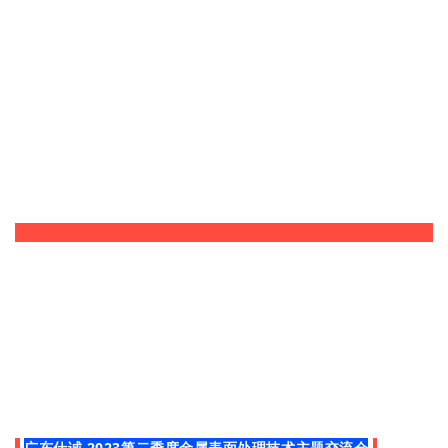
广东仕诚
2023第二季度金属表面处理技术主题交流会