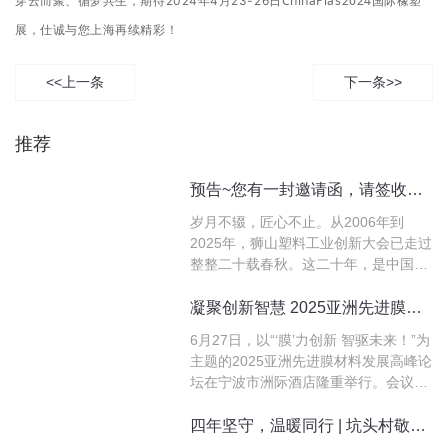
穿云而聚、循梦共生，
ChinaPlas2024国际橡塑
期待2024年4月23-26日
展，仕诚与您上海
再续精彩！
<<上一条
下一条>>
推荐
预告~您有一封邀请函，请签收！邀您共赴第20届狮山塑料工业创新大会
岁月不辍，匠心不止。从2006年到
2025年，狮山塑料工业创新大会已走过
整整二十载春秋。这二十年，是中国塑
料膜材从跟跑到并跑，再到部分领域领
跑的奋进历程；这二十年，狮山塑料工
凝聚创新智慧 2025亚洲先进膜材料发展高峰论坛在宁波隆重举行
业创新大会始终与行业同呼吸、共命
6月27日，以“‘膜’力创新 智驱未来！”为
运，成为了塑料膜材心中不可或缺的交
主题的2025亚洲先进膜材料发展高峰论
流合作平台。
坛在宁波市洲际酒店隆重举行。会议聚
焦高端功能性膜材料的原创研发与成果
转化，旨在提升生产企业核心竞争力，
四年坚守，温暖同行 | 坑头村敬老服务的“变”与“不变”
推动国内高功能薄膜产业迈向世界先进