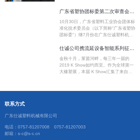
商，再次发力日本市场，与当地企业同
台竞技，展示我司流延膜设备的最新技
广东省塑协团标委第二次审查会议在仕诚公司召开
术。
10月30日，广东省塑料工业协会团体标
准化技术委员会（以下简称“广东省塑协
团标委”）继7月份在广东仕诚塑料机械
有限公司（以下简称“仕诚公司”）召开
了成立大会后，再次在仕诚公司召开其
仕诚公司携流延设备智能系列征战2019 K Show
主起草的四个广东省团标的第二次审查
金秋十月，莱茵河畔，每三年一届的
会议。
2019 K Show如约而至。作为全球第一
大橡塑展，本届 K Show汇集了来自德
国、奥地利、美国、中国、日本、土耳
其、印度等全球59个国家的3285家企
业。欧洲参展商依然是2019 K Show的
主力，但亚洲国家展商比例也在逐步增
联系方式
长，其中以中国和印度…
广东仕诚塑料机械有限公司
电话：
0757-81207008
0757-81207003
邮箱：
s-c@s-c.cn