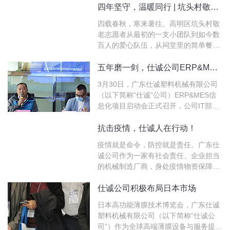
转化，旨在提升生产企业核心竞争力，
四年坚守，温暖同行 | 坑头村敬老服务的“变”与“不变”
推动国内高功能薄膜产业迈向世界先进
四载春秋，寒来暑往。高明区坑头村敬
甚至领先地位。本次大会由宁波市新材
老志愿者从最初的一支小团队到如今数
料产业…
百人的爱心队伍，从祠堂里的简单餐食
到崭新舞台上的文艺演出，坑头村的敬
老服务在时光中沉淀出温暖的力量。今
五年磨一剑，仕诚公司ERP&MES项目正式启动，加速工业互联网建设
天，我们想用一些数据、几个故事，带
3月30日，广东仕诚塑料机械有限公司
您走进这场关于爱与成长的旅程。
（以下简称“仕诚”公司）ERP&MES信
息化项目启动会正式召开，公司IT部、
信息化项目的管理层及关键用户、第三
方服务公司的主要人员出席了本次会
抗击疫情，仕诚人在行动！
议。ERP&MES项目建设在会上正式启
疫情就是命令，防控就是责任。广东仕
动，仕诚在信息化建设的路上跨出了最
诚公司作为一家有社会责任、企业担当
为核心关键的…
的机械制造厂商，身处疫情物资保障产
业链的上游，在抗击疫情战争中责无旁
贷。一方面，为保障复工复产，广东仕
仕诚公司积极布局日本市场
诚公司做好自身防护，提前进行厂区消
日本高功能薄膜技术博览会，广东仕诚
毒，每天定时定点为员工发放防疫物
塑料机械有限公司（以下简称“仕诚公
资，测量体温，设…
司”）作为全球高端薄膜设备与服务提供