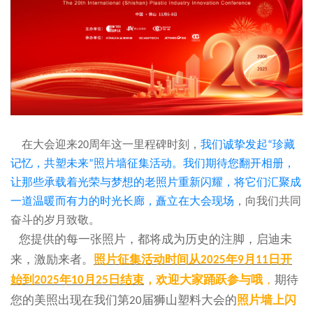
在大会迎来
周年这一里程碑时刻，
我们诚挚发起
珍藏
20
“
记忆，共塑未来
照片墙征集活动。我们期待您翻开相册，
”
让那些承载着光荣与梦想的老照片重新闪耀，将它们汇聚成
一道温暖而有力的时光长廊，矗立在大会现场
，向我们共同
奋斗的岁月致敬。
您提供的每一张照片，都将成为历史的注脚，启迪未
来，激励来者。
照片征集活动时间从
年
月
日开
2025
9
11
始到
年
月
日结束
，欢迎大家踊跃参与哦
，
期待
2025
10
25
您的美照出现在我们第
届狮山塑料大会的
照片墙上闪
20