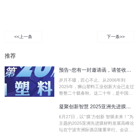
<<上一条
下一条>>
推荐
预告~您有一封邀请函，请签收！邀您共赴第20届狮山塑料工业创新大会
岁月不辍，匠心不止。从2006年到
2025年，狮山塑料工业创新大会已走过
整整二十载春秋。这二十年，是中国塑
料膜材从跟跑到并跑，再到部分领域领
跑的奋进历程；这二十年，狮山塑料工
凝聚创新智慧 2025亚洲先进膜材料发展高峰论坛在宁波隆重举行
业创新大会始终与行业同呼吸、共命
6月27日，以“‘膜’力创新 智驱未来！”为
运，成为了塑料膜材心中不可或缺的交
主题的2025亚洲先进膜材料发展高峰论
流合作平台。
坛在宁波市洲际酒店隆重举行。会议聚
焦高端功能性膜材料的原创研发与成果