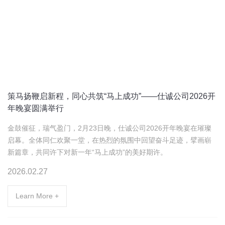
策马扬鞭启新程，同心共筑“马上成功”——仕诚公司2026开
年晚宴圆满举行
金鼓催征，瑞气盈门，2月23日晚，仕诚公司2026开年晚宴在璀璨
启幕。全体同仁欢聚一堂，在热烈的氛围中回望奋斗足迹，擘画崭
新篇章，共同许下对新一年“马上成功”的美好期许。
2026.02.27
Learn More +